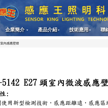
感
應
企業簡介
產品介紹
技術應用
聯
王
室內感應壁燈
科
技
有
限