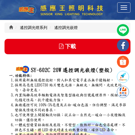
T
感
o
g
g
遙控調光燈系列
遙控調光嵌燈
應
l
e
下載
n
王
a
v
i
科
g
a
技
t
i
o
有
n
限