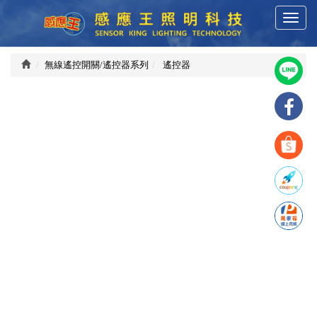
T
感
o
g
g
無線遙控開關/遙控器系列
遙控器
應
l
e
n
王
a
v
i
科
g
a
技
t
i
o
有
n
限