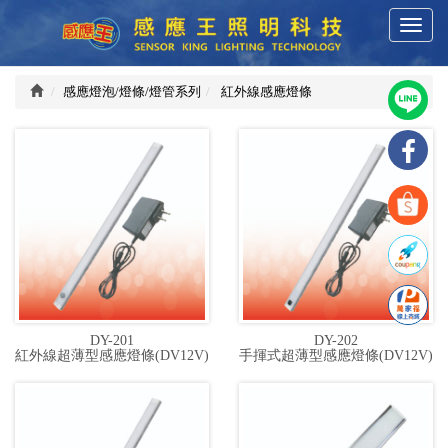
T
感
o
g
g
感應燈泡/燈條/燈管系列
紅外線感應燈條
應
l
e
n
王
a
v
i
科
g
a
技
t
i
o
有
DY-201
DY-202
n
紅外線超薄型感應燈條(DV12V)
手揮式超薄型感應燈條(DV12V)
限